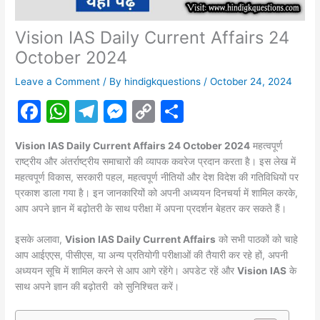
Vision IAS Daily Current Affairs 24
October 2024
Leave a Comment
/ By
hindigkquestions
/
October 24, 2024
F
W
T
M
C
S
a
h
el
e
o
h
Vision IAS Daily Current Affairs 24 October 2024
महत्वपूर्ण
c
at
e
s
p
ar
राष्ट्रीय और अंतर्राष्ट्रीय समाचारों की व्यापक कवरेज प्रदान करता है। इस लेख में
e
s
gr
s
y
e
महत्वपूर्ण विकास, सरकारी पहल, महत्वपूर्ण नीतियों और देश विदेश की गतिविधियों पर
प्रकाश डाला गया है। इन जानकारियों को अपनी अध्ययन दिनचर्या में शामिल करके,
b
A
a
e
Li
आप अपने ज्ञान में बढ़ोतरी के साथ परीक्षा में अपना प्रदर्शन बेहतर कर सकते हैं।
o
p
m
n
n
इसके अलावा,
Vision IAS Daily Current Affairs
को सभी पाठकों को चाहे
o
p
g
k
आप आईएएस, पीसीएस, या अन्य प्रतियोगी परीक्षाओं की तैयारी कर रहे हों, अपनी
k
er
अध्ययन सूचि में शामिल करने से आप आगे रहेंगे। अपडेट रहें और
Vision IAS
के
साथ अपने ज्ञान की बढ़ोतरी को सुनिश्चित करें।