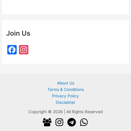
Join Us
F
In
a
st
c
a
e
gr
About Us
b
a
Terms & Conditions
o
m
Privacy Policy
o
Disclaimer
k
Copyright © 2026 | All Rights Reserved