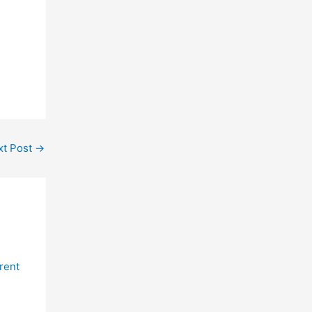
k
xt Post
→