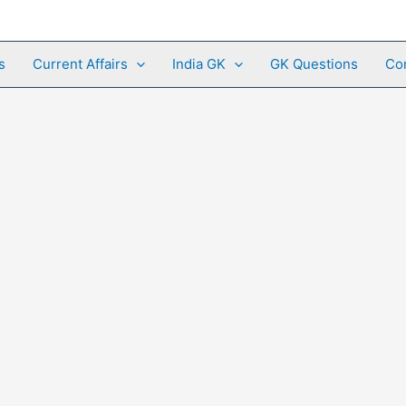
s
Current Affairs
India GK
GK Questions
Co