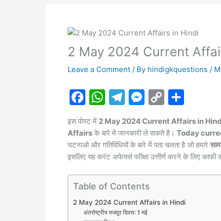
2 May 2024 Current Affair
Leave a Comment
/ By
hindigkquestions
/
M
F
W
T
M
C
S
a
h
el
e
o
h
इस पोस्ट में
2 May 2024 Current Affairs in Hind
c
at
e
s
p
ar
Affairs
के बारे में जानकारी ले सकते है।
Today current 
e
s
gr
s
y
e
घटनाओ और गतिविधियों के बारे में पता चलता है जो हमारे
सामा
b
A
a
e
Li
इसलिए यह करंट अफेयर्स परीक्षा उत्तीर्ण करने के लिए काफी 
o
p
m
n
n
Table of Contents
o
p
g
k
k
er
2 May 2024 Current Affairs in Hindi
अंतर्राष्ट्रीय मजदूर दिवस: 1 मई