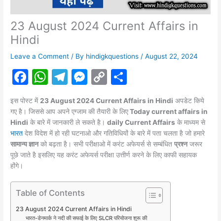
23 August 2024 Current Affairs in
Hindi
Leave a Comment
/ By
hindigkquestions
/
August 22, 2024
F
W
T
M
C
S
a
h
el
e
o
h
इस पोस्ट में
23 August 2024 Current Affairs in Hindi
अपडेट किये
c
at
e
s
p
ar
गए है। जिससे आप अपने एग्जाम की तैयारी के लिए
Today current affairs in
e
s
gr
s
y
e
Hindi
के बारे में जानकारी ले सकते है।
daily Current Affairs
के माध्यम से
भारत
देश विदेश में हो रही घटनाओ और गतिविधियों के बारे में पता चलता है जो हमारे
b
A
a
e
Li
सामान्य ज्ञान
को बढ़ता है। सभी परीक्षाओ में करंट
अफेयर्स
से सम्बंधित
प्रश्न
जरूर
o
p
m
n
n
पूछे जाते है इसलिए यह करंट अफेयर्स परीक्षा उत्तीर्ण करने के लिए काफी सहायक
होंगे।
o
p
g
k
k
er
Table of Contents
23 August 2024 Current Affairs in Hindi
भारत-डेनमार्क ने नदी की सफाई के लिए SLCR परियोजना शुरू की