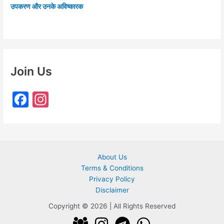
उपकरण और उनके अविष्कारक
Join Us
F
In
a
st
c
a
e
gr
About Us
b
a
Terms & Conditions
o
m
Privacy Policy
o
Disclaimer
k
Copyright © 2026 | All Rights Reserved