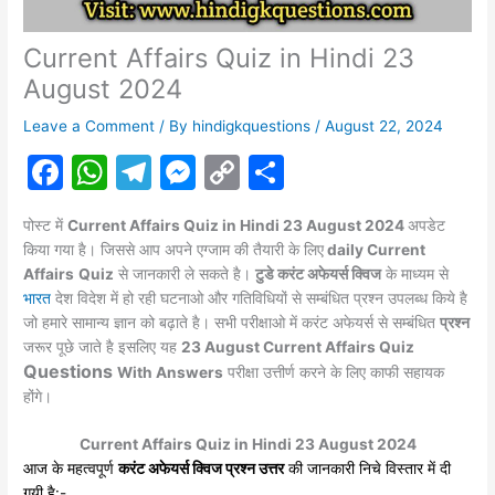
Current Affairs Quiz in Hindi 23
August 2024
Leave a Comment
/ By
hindigkquestions
/
August 22, 2024
F
W
T
M
C
S
a
h
el
e
o
h
पोस्ट में
Current Affairs Quiz in
Hindi 23 August
2024
अपडेट
c
at
e
s
p
ar
किया गया है। जिससे आप अपने एग्जाम की तैयारी के लिए
daily Current
e
s
gr
s
y
e
Affairs
Quiz
से जानकारी ले सकते है।
टुडे करंट अफेयर्स क्विज
के माध्यम से
भारत
देश विदेश में हो रही घटनाओ और गतिविधियों से सम्बंधित प्रश्न उपलब्ध किये है
b
A
a
e
Li
जो हमारे सामान्य ज्ञान को बढ़ाते है। सभी परीक्षाओ में करंट
अफेयर्स
से सम्बंधित
प्रश्न
o
p
m
n
n
जरूर पूछे जाते है इसलिए यह
23
August
Current Affairs Quiz
Questions
o
p
g
k
With Answers
परीक्षा उत्तीर्ण करने के लिए काफी सहायक
होंगे।
k
er
Current Affairs Quiz in Hindi 23 August 2024
आज के महत्वपूर्ण
करंट अफेयर्स क्विज प्रश्न उत्तर
की जानकारी निचे विस्तार में दी
गयी है:-