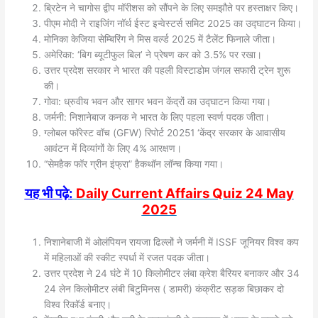
ब्रिटेन ने चागोस द्वीप मॉरीशस को सौंपने के लिए समझौते पर हस्ताक्षर किए।
पीएम मोदी ने राइजिंग नॉर्थ ईस्ट इन्वेस्टर्स समिट 2025 का उद्घाटन किया।
मोनिका केजिया सेम्बिरिंग ने मिस वर्ल्ड 2025 में टैलेंट फिनाले जीता।
अमेरिका: ‘बिग ब्यूटीफुल बिल’ ने प्रेषण कर को 3.5% पर रखा।
उत्तर प्रदेश सरकार ने भारत की पहली विस्टाडोम जंगल सफारी ट्रेन शुरू
की।
गोवा: ध्रुवीय भवन और सागर भवन केंद्रों का उद्घाटन किया गया।
जर्मनी: निशानेबाज कनक ने भारत के लिए पहला स्वर्ण पदक जीता।
ग्लोबल फॉरेस्ट वॉच (GFW) रिपोर्ट 20251 ‘केंद्र सरकार के आवासीय
आवंटन में दिव्यांगों के लिए 4% आरक्षण।
“सेमहैक फॉर ग्रीन इंफ्रा” हैकथॉन लॉन्च किया गया।
यह भी पढ़े:
Daily Current Affairs Quiz 24 May
2025
निशानेबाजी में ओलंपियन रायजा ढिल्लों ने जर्मनी में ISSF जूनियर विश्व कप
में महिलाओं की स्कीट स्पर्धा में रजत पदक जीता।
उत्तर प्रदेश ने 24 घंटे में 10 किलोमीटर लंबा क्रेश बैरियर बनाकर और 34
24 लेन किलोमीटर लंबी बिटुमिनस ( डामरी) कंक्रीट सड़क बिछाकर दो
विश्व रिकॉर्ड बनाए।