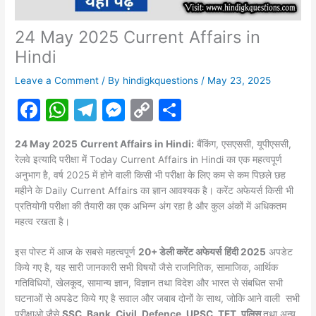
24 May 2025 Current Affairs in
Hindi
Leave a Comment
/ By
hindigkquestions
/
May 23, 2025
F
W
T
M
C
S
a
h
el
e
o
h
24 May 2025
Current Affairs in Hindi:
बैंकिंग, एसएससी, यूपीएससी,
c
at
e
s
p
ar
रेलवे इत्यादि परीक्षा में Today Current Affairs in Hindi का एक महत्वपूर्ण
e
s
gr
s
y
e
अनुभाग है, वर्ष 2025 में होने वाली किसी भी परीक्षा के लिए कम से कम पिछले छह
महीने के Daily Current Affairs का ज्ञान आवश्यक है। करेंट अफेयर्स किसी भी
b
A
a
e
Li
प्रतियोगी परीक्षा की तैयारी का एक अभिन्न अंग रहा है और कुल अंकों में अधिकतम
o
p
m
n
n
महत्व रखता है।
o
p
g
k
इस पोस्ट में आज के सबसे महत्वपूर्ण
20+ डेली करेंट अफेयर्स
हिंदी 2025
अपडेट
k
er
किये गए है, यह सारी जानकारी सभी विषयों जैसे राजनितिक, सामाजिक, आर्थिक
गतिविधियों, खेलकूद, सामान्य ज्ञान, विज्ञान तथा विदेश और भारत से संबधित सभी
घटनाओं से अपडेट किये गए है सवाल और जबाब दोनों के साथ, जोकि आने वाली सभी
परीक्षाओ जैसे
SSC, Bank, Civil, Defence, UPSC, TET, पुलिस
तथा अन्य