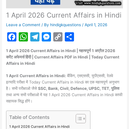
1 April 2026 Current Affairs in Hindi
Leave a Comment
/ By
hindigkquestions
/
April 1, 2026
F
W
T
M
C
S
a
h
el
e
o
h
1 April 2026 Current Affairs in Hindi | महत्वपूर्ण 1 अप्रैल 2026
c
at
e
s
p
ar
करेंट अफेयर्स हिंदी | Current Affairs PDF in Hindi | Today Current
e
s
gr
s
y
e
Affairs in Hindi
b
A
a
e
Li
1 April
Current Affairs in Hindi:
बैंकिंग, एसएससी, यूपीएससी, रेलवे
o
p
m
n
n
इत्यादि परीक्षा में Today Current Affairs in Hindi का एक महत्वपूर्ण अनुभाग
है। सभी परीक्षाओ जैसे
SSC, Bank, Civil, Defence, UPSC, TET, पुलिस
o
p
g
k
तथा अन्य सभी परीक्षाओ में यह 1 April 2026 Current Affairs in Hindi काफी
k
er
सहायक सिद्ध होंगे।
Table of Contents
1 April 2026 Current Affairs in Hindi