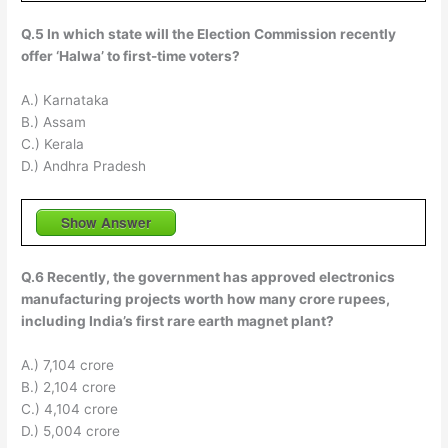
Q.5 In which state will the Election Commission recently
offer ‘Halwa’ to first-time voters?
A.) Karnataka
B.) Assam
C.) Kerala
D.) Andhra Pradesh
Show Answer
Q.6 Recently, the government has approved electronics
manufacturing projects worth how many crore rupees,
including India’s first rare earth magnet plant?
A.) 7,104 crore
B.) 2,104 crore
C.) 4,104 crore
D.) 5,004 crore