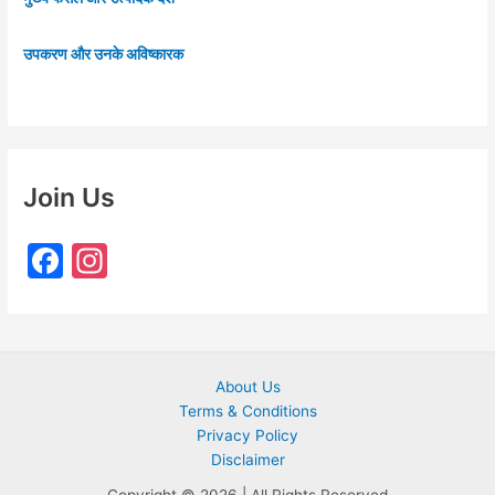
उपकरण और उनके अविष्कारक
Join Us
F
In
a
st
c
a
e
gr
About Us
b
a
Terms & Conditions
o
m
Privacy Policy
o
Disclaimer