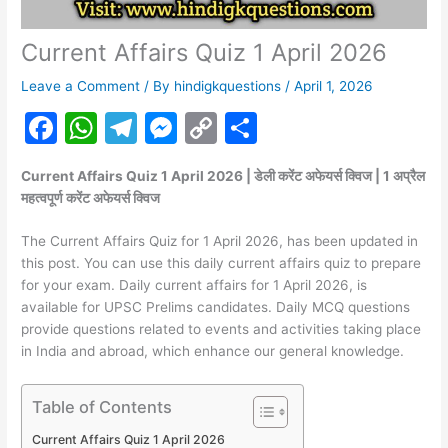
Current Affairs Quiz 1 April 2026
Leave a Comment
/ By
hindigkquestions
/
April 1, 2026
F
W
T
M
C
S
a
h
el
e
o
h
Current Affairs Quiz 1 April 2026 | डेली करेंट अफेयर्स क्विज | 1 अप्रैल
c
at
e
s
p
ar
महत्वपूर्ण करेंट अफेयर्स क्विज
e
s
gr
s
y
e
The Current Affairs Quiz for 1 April 2026, has been updated in
b
A
a
e
Li
this post. You can use this daily current affairs quiz to prepare
o
p
m
n
n
for your exam. Daily current affairs for 1 April 2026, is
available for UPSC Prelims candidates. Daily MCQ questions
o
p
g
k
provide questions related to events and activities taking place
k
er
in India and abroad, which enhance our general knowledge.
Table of Contents
Current Affairs Quiz 1 April 2026