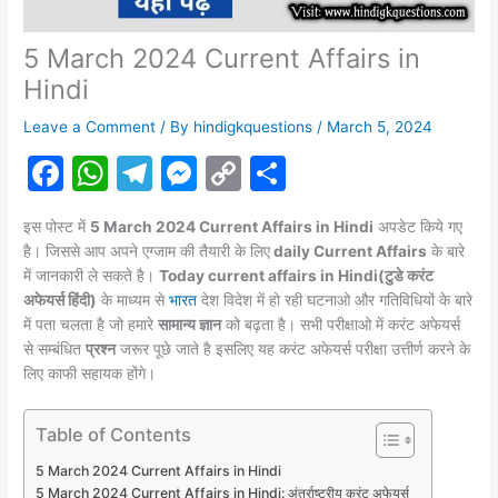
5 March 2024 Current Affairs in
Hindi
Leave a Comment
/ By
hindigkquestions
/
March 5, 2024
F
W
T
M
C
S
a
h
el
e
o
h
इस पोस्ट में
5 March 2024 Current Affairs in Hindi
अपडेट किये गए
c
at
e
s
p
ar
है। जिससे आप अपने एग्जाम की तैयारी के लिए
daily Current Affairs
के बारे
e
s
gr
s
y
e
में जानकारी ले सकते है।
Today current affairs in Hindi(टुडे करंट
अफेयर्स हिंदी)
के माध्यम से
भारत
देश विदेश में हो रही घटनाओ और गतिविधियों के बारे
b
A
a
e
Li
में पता चलता है जो हमारे
सामान्य ज्ञान
को बढ़ता है। सभी परीक्षाओ में करंट
अफेयर्स
o
p
m
n
n
से सम्बंधित
प्रश्न
जरूर पूछे जाते है इसलिए यह करंट अफेयर्स परीक्षा उत्तीर्ण करने के
लिए काफी सहायक होंगे।
o
p
g
k
k
er
Table of Contents
5 March 2024 Current Affairs in Hindi
5 March 2024 Current Affairs in Hindi: अंतर्राष्ट्रीय करंट अफेयर्स