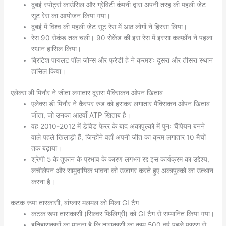
दुबई स्पोर्ट्स काउंसिल और ग्रेविटी कंपनी द्वारा अपनी तरह की पहली जेट
सूट रेस का आयोजन किया गया।
दुबई में विश्व की पहली जेट सूट रेस में आठ लोगों ने हिस्सा लिया।
रेस 90 सेकंड तक चली। 90 सेकेंड की इस रेस में इस्सा कल्फ़ॉन ने पहला
स्थान हासिल किया।
ब्रिटिश पायलट पॉल जोन्स और फ्रेडी हे ने क्रमशः दूसरा और तीसरा स्थान
हासिल किया।
एलेक्स डी मिनौर ने जीता लगातार दूसरा मैक्सिकन ओपन खिताब
एलेक्स डी मिनौर ने कैस्पर रुड को हराकर लगातार मैक्सिकन ओपन खिताब
जीता, जो उनका आठवाँ ATP खिताब है।
वह 2010-2012 में डेविड फेरर के बाद अकापुल्को में पुनः चैंपियन बनने
वाले पहले खिलाड़ी हैं, जिन्होंने वहाँ अपनी जीत का क्रम लगातार 10 मैचों
तक बढ़ाया।
श्रेणी 5 के तूफान के प्रभाव के कारण लगभग रद्द इस कार्यक्रम का उद्देश्य,
लचीलेपन और सामुदायिक भावना को उजागर करते हुए अकापुल्को का उत्थान
करना है।
कटक रूपा तारकासी, बांग्लार मलमल को मिला GI टैग
कटक रूपा ताराकासी (सिल्वर फिलिग्री) को GI टैग से सम्मानित किया गया।
इतिहासकारों का मानना है कि ताराकासी का काम 500 वर्ष पहले फारस से