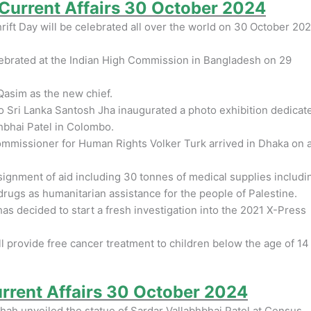
y Current Affairs 30 October 2024
ift Day will be celebrated all over the world on 30 October 20
brated at the Indian High Commission in Bangladesh on 29
asim as the new chief.
o Sri Lanka Santosh Jha inaugurated a photo exhibition dedicat
bhbhai Patel in Colombo.
mmissioner for Human Rights Volker Turk arrived in Dhaka on 
ignment of aid including 30 tonnes of medical supplies includi
 drugs as humanitarian assistance for the people of Palestine.
s decided to start a fresh investigation into the 2021 X-Press
 provide free cancer treatment to children below the age of 14 
urrent Affairs 30 October 2024
ah unveiled the statue of Sardar Vallabhbhai Patel at Census