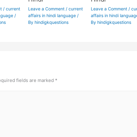
t
/
current
Leave a Comment
/
current
Leave a Comment
/
cu
anguage
/
affairs in hindi language
/
affairs in hindi languag
ons
By
hindigkquestions
By
hindigkquestions
quired fields are marked
*