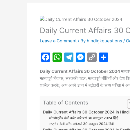
Daily Current Affairs 30
Leave a Comment
/ By
hindigkquestions
/
O
F
W
T
M
C
S
a
h
el
e
o
h
Daily Current Affairs 30 October 2024
महत्व
c
at
e
s
p
ar
महत्वपूर्ण विकास, सरकारी पहल, महत्वपूर्ण नीतियों और देश 
e
s
gr
s
y
e
शामिल करके, आप अपने ज्ञान में बढ़ोतरी के साथ परीक्षा में अ
b
A
a
e
Li
o
p
m
n
n
Table of Contents
o
p
g
k
Daily Current Affairs 30 October 2024 in Hindi
अंतर्राष्ट्रीय डेली करेंट अफेयर्स 30 अक्टूबर 2024 हिंदी
k
er
राष्ट्रीय डेली करेंट अफेयर्स 30 अक्टूबर 2024 हिंदी
Daily Current Affairs 30 October 2024 in Engli