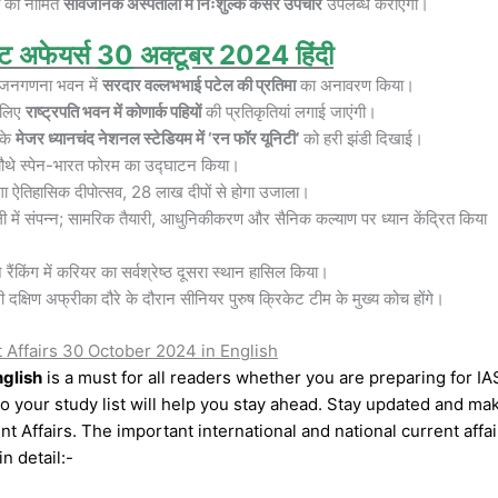
ों को नामित
सार्वजनिक अस्पतालों में निःशुल्क कैंसर उपचार
उपलब्ध कराएगी।
ंट अफेयर्स
30
अक्टूबर 2024 हिंदी
में जनगणना भवन में
सरदार वल्लभभाई पटेल की प्रतिमा
का अनावरण किया।
े लिए
राष्ट्रपति भवन में कोणार्क पहियों
की प्रतिकृतियां लगाई जाएंगी।
 के
मेजर ध्यानचंद नेशनल स्टेडियम में ‘रन फॉर यूनिटी’
को हरी झंडी दिखाई।
ं चौथे स्पेन-भारत फोरम का उद्घाटन किया।
गा ऐतिहासिक दीपोत्सव, 28 लाख दीपों से होगा उजाला।
ी में संपन्न; सामरिक तैयारी, आधुनिकीकरण और सैनिक कल्याण पर ध्यान केंद्रित किया
ैंकिंग में करियर का सर्वश्रेष्ठ दूसरा स्थान हासिल किया।
दक्षिण अफ्रीका दौरे के दौरान सीनियर पुरुष क्रिकेट टीम के मुख्य कोच होंगे।
t Affairs 30 October 2024 in English
nglish
is a must for all readers whether you are preparing for IA
o your study list will help you stay ahead. Stay updated and ma
 Affairs. The important international and national current affai
n detail:-