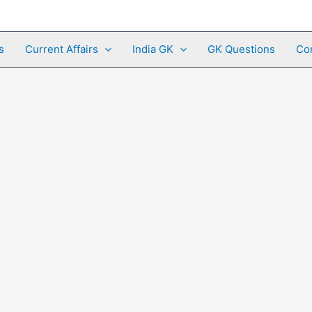
s
Current Affairs
India GK
GK Questions
Co