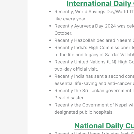
International Dail
Recently, World Savings Day/World Thr
like every year.
Recently Ayurveda Day-2024 was cele
October.
Recently Hezbollah declared Naeem Q
Recently India’s High Commissioner t
to the life and legacy of Sardar Valla
Recently United Nations (UN) High Co
two-day official visit.
Recently India has sent a second cons
essential life-saving and anti-cancer
Recently the Sri Lankan government ha
Pearl disaster.
Recently the Government of Nepal will
designated public hospitals.
National
Daily C
Recently Union Home Minister Amit Sh