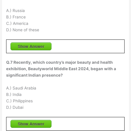
A.) Russia
B.) France
C.) America
D.) None of these
Show Answer
Q.7 Recently, which country’s major beauty and health
exhibition, Beautyworld Middle East 2024, began with a
significant Indian presence?
A.) Saudi Arabia
B.) India
C.) Philippines
D.) Dubai
Show Answer