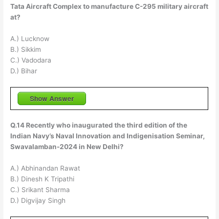
Tata Aircraft Complex to manufacture C-295 military aircraft
at?
A.) Lucknow
B.) Sikkim
C.) Vadodara
D.) Bihar
Show Answer
Q.14 Recently who inaugurated the third edition of the
Indian Navy’s Naval Innovation and Indigenisation Seminar,
Swavalamban-2024 in New Delhi?
A.) Abhinandan Rawat
B.) Dinesh K Tripathi
C.) Srikant Sharma
D.) Digvijay Singh