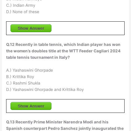
C.) Indian Army
D.) None of these
Show Answer
Q.12 Recently in table tennis, which Indian player has won
the women’s doubles title at the WTT Feeder Cagliari 2024
table tennis tournament in Italy?
A.) Yashaswini Ghorpade
B.) Krittika Roy
C.) Rashmi Shukla
D.) Yashaswini Ghorpade and Krittika Roy
Show Answer
Q.13 Recently Prime Minister Narendra Modi and his
Spanish counterpart Pedro Sanchez jointly inaugurated the