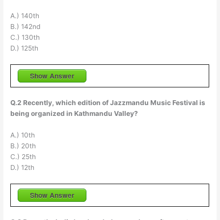
A.) 140th
B.) 142nd
C.) 130th
D.) 125th
Show Answer
Q.2 Recently, which edition of Jazzmandu Music Festival is
being organized in Kathmandu Valley?
A.) 10th
B.) 20th
C.) 25th
D.) 12th
Show Answer