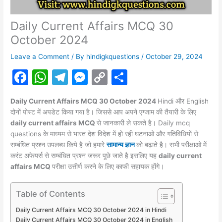
Daily Current Affairs MCQ 30
October 2024
Leave a Comment
/ By
hindigkquestions
/
October 29, 2024
F
W
T
M
C
S
a
h
el
e
o
h
Daily Current Affairs MCQ 30 October 2024
Hindi और English
c
at
e
s
p
ar
दोनों पोस्ट में अपडेट किया गया है। जिससे आप अपने एग्जाम की तैयारी के लिए
e
s
gr
s
y
e
daily current affairs MCQ
से जानकारी ले सकते है। Daily mcq
questions के माध्यम से भारत देश विदेश में हो रही घटनाओ और गतिविधियों से
b
A
a
e
Li
सम्बंधित प्रश्न उपलब्ध किये है जो हमारे
सामान्य ज्ञान
को बढ़ाते है। सभी परीक्षाओ में
o
p
m
n
n
करंट
अफेयर्स
से सम्बंधित प्रश्न जरूर पूछे जाते है इसलिए यह
daily current
affairs MCQ
o
p
परीक्षा उत्तीर्ण करने के लिए काफी सहायक होंगे।
g
k
k
er
Table of Contents
Daily Current Affairs MCQ 30 October 2024 in Hindi
Daily Current Affairs MCQ 30 October 2024 in English