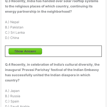
Q.3 Recently, India has handed over solar rooftop systems
to the religious places of which country, continuing its
energy partnership in the neighborhood?
A.) Nepal
B.) Pakistan
C.) Sri Lanka
D.) China
Show Answer
Q.4 Recently, in celebration of India’s cultural diversity, the
inaugural ‘Pravasi Parichay’ festival of the Indian Embassy
has successfully united the Indian diaspora in which
country?
A.) Japan
B.) Russia
C.) Spain
D.) Saudi Arabia