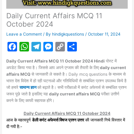
Daily Current Affairs MCQ 11
October 2024
Leave a Comment
/ By
hindigkquestions
/
October 11, 2024
F
W
T
M
C
S
a
h
el
e
o
h
Daily Current Affairs MCQ 11 October 2024 Hindi
पोस्ट में
c
at
e
s
p
ar
अपडेट किया गया है। जिससे आप अपने एग्जाम की तैयारी के लिए
daily current
e
s
gr
s
y
e
affairs MCQ
से जानकारी ले सकते है। Daily mcq questions के माध्यम से
भारत देश विदेश में हो रही घटनाओ और गतिविधियों से सम्बंधित प्रश्न उपलब्ध किये है
b
A
a
e
Li
जो हमारे
सामान्य ज्ञान
को बढ़ाते है। सभी परीक्षाओ में करंट
अफेयर्स
से सम्बंधित प्रश्न
o
p
m
n
n
जरूर पूछे जाते है इसलिए यह
daily current affairs MCQ
परीक्षा उत्तीर्ण
करने के लिए काफी सहायक होंगे।
o
p
g
k
k
er
Daily Current Affairs MCQ 11 October 2024
आज के महत्वपूर्ण
डेली करंट अफेयर्स क्विज प्रश्न उत्तर
की जानकारी निचे विस्तार में
दी गयी है:-