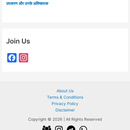
उपकरण और उनके अविष्कारक
Join Us
F
In
a
st
c
a
e
gr
About Us
b
a
Terms & Conditions
o
m
Privacy Policy
o
Disclaimer
k
Copyright © 2026 | All Rights Reserved