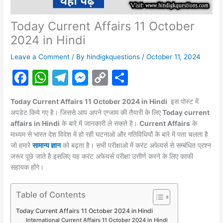
Today Current Affairs 11 October
2024 in Hindi
Leave a Comment
/ By
hindigkquestions
/
October 11, 2024
F
W
T
M
C
S
a
h
el
e
o
h
Today Current Affairs 11 October 2024 in Hindi
इस पोस्ट में
c
at
e
s
p
ar
अपडेट किये गए है। जिससे आप अपने एग्जाम की तैयारी के लिए
Today current
e
s
gr
s
y
e
affairs in Hindi
के बारे में जानकारी ले सकते है।
Current Affairs
के
माध्यम से भारत देश विदेश में हो रही घटनाओ और गतिविधियों के बारे में पता चलता है
b
A
a
e
Li
जो हमारे
सामान्य ज्ञान
को बढ़ता है। सभी परीक्षाओ में करंट
अफेयर्स
से सम्बंधित प्रश्न
o
p
m
n
n
जरूर पूछे जाते है इसलिए यह करंट अफेयर्स परीक्षा उत्तीर्ण करने के लिए काफी
सहायक होंगे।
o
p
g
k
k
er
Table of Contents
Today Current Affairs 11 October 2024 in Hindi
International Current Affairs 11 October 2024 in Hindi