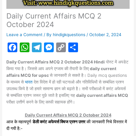
Daily Current Affairs MCQ 2
October 2024
Leave a Comment
/ By
hindigkquestions
/
October 2, 2024
F
W
T
M
C
S
a
h
el
e
o
h
Daily Current Affairs MCQ 2 October 2024 Hindi
पोस्ट में अपडेट
c
at
e
s
p
ar
किया गया है। जिससे आप अपने एग्जाम की तैयारी के लिए
daily current
e
s
gr
s
y
e
affairs MCQ for upsc
से जानकारी ले सकते है। Daily mcq questions
के माध्यम से
भारत
देश विदेश में हो रही घटनाओ और गतिविधियों से सम्बंधित प्रश्न
b
A
a
e
Li
उपलब्ध किये है जो हमारे सामान्य ज्ञान को बढ़ाते है। सभी परीक्षाओ में करंट
अफेयर्स
o
p
m
n
n
से सम्बंधित प्रश्न जरूर पूछे जाते है इसलिए यह
daily current affairs MCQ
परीक्षा उत्तीर्ण करने के लिए काफी सहायक होंगे।
o
p
g
k
k
er
Daily Current Affairs MCQ 2 October 2024
आज के महत्वपूर्ण
डेली करंट अफेयर्स क्विज प्रश्न उत्तर
की जानकारी निचे विस्तार में
दी गयी है:-