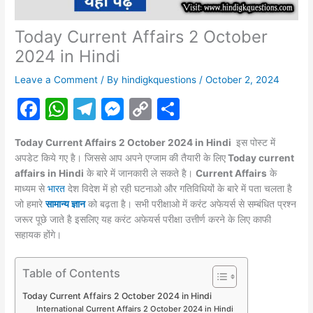
Today Current Affairs 2 October
2024 in Hindi
Leave a Comment
/ By
hindigkquestions
/
October 2, 2024
F
W
T
M
C
S
a
h
el
e
o
h
Today Current Affairs 2 October 2024 in Hindi
इस पोस्ट में
c
at
e
s
p
ar
अपडेट किये गए है। जिससे आप अपने एग्जाम की तैयारी के लिए
Today current
e
s
gr
s
y
e
affairs in Hindi
के बारे में जानकारी ले सकते है।
Current Affairs
के
माध्यम से
भारत
देश विदेश में हो रही घटनाओ और गतिविधियों के बारे में पता चलता है
b
A
a
e
Li
जो हमारे
सामान्य ज्ञान
को बढ़ता है। सभी परीक्षाओ में करंट
अफेयर्स
से सम्बंधित प्रश्न
o
p
m
n
n
जरूर पूछे जाते है इसलिए यह करंट अफेयर्स परीक्षा उत्तीर्ण करने के लिए काफी
सहायक होंगे।
o
p
g
k
k
er
Table of Contents
Today Current Affairs 2 October 2024 in Hindi
International Current Affairs 2 October 2024 in Hindi